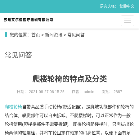
语言选择：
繁體中文
导
航
菜
您的位置：
首页
>
新闻资讯
>
常见问答
单
常见问答
爬楼轮椅的特点及分类
日期：
2021-08-27 06:15:25
作者：
admin
浏览：
2887
爬楼轮椅
自带高品质手动轮椅(带适配器)，是爬坡功能部件和轮椅的
结合体。攀爬部件可以自由拆卸。不爬楼梯时，可以正常作为一般
轮椅使用(爬楼梯部件不需要拆卸)。爬楼轮椅爬楼梯时，只需拔出轮
椅两侧的轴螺栓，并将车轮固定在预定的稍高位置，以便下面有足