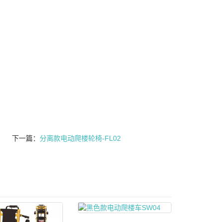
。
下一篇：
分离款电动爬楼轮椅-FL02