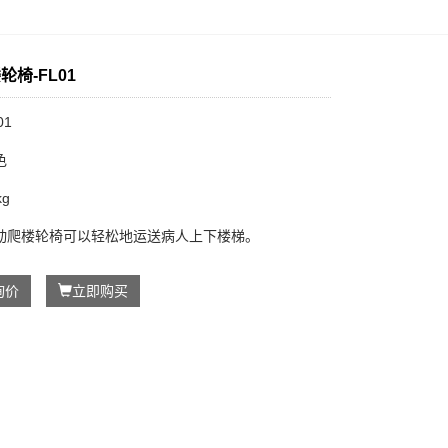
轮椅-FL01
01
色
kg
动爬楼轮椅可以轻松地运送病人上下楼梯。
询价
立即购买