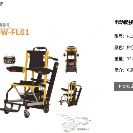
椅
电动爬楼
型号：
FL
颜色：
橙
重量：
32
简介：
电
立即