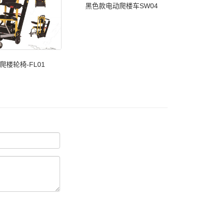
黑色款电动爬楼车SW04
爬楼轮椅-FL01