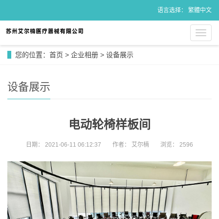
语言选择：
繁體中文
导
航
菜
您的位置：
首页
>
企业相册
>
设备展示
单
设备展示
电动轮椅样板间
日期：
2021-06-11 06:12:37
作者：
艾尔楠
浏览：
2596